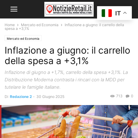
IT
Home
Mercato ed Economia
Inflazione a giugno: il carrello della
spesa a +3,1%
Mercato ed Economia
Inflazione a giugno: il carrello
della spesa a +3,1%
Inflazione di giugno a +1,7%, carrello della spesa +3,1%. La
Distribuzione Moderna contrasta i rincari con la MDD per
tutelare le famiglie italiane.
713
0
Di
Redazione 2
-
30 Giugno 2025