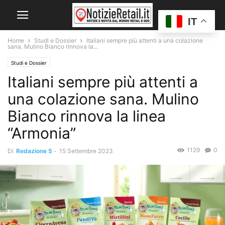
IT
Home
Studi e Dossier
Italiani sempre più attenti a una colazione
sana. Mulino Bianco rinnova la...
Studi e Dossier
Italiani sempre più attenti a
una colazione sana. Mulino
Bianco rinnova la linea
“Armonia”
1129
0
Di
Redazione 5
-
15 Settembre 2023