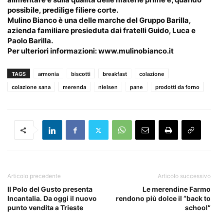
possibile, predilige filiere corte.
Mulino Bianco è una delle marche del Gruppo Barilla,
azienda familiare presieduta dai fratelli Guido, Luca e
Paolo Barilla.
Per ulteriori informazioni: www.mulinobianco.it
TAGS
armonia
biscotti
breakfast
colazione
colazione sana
merenda
nielsen
pane
prodotti da forno
Articolo precedente
Articolo successivo
Il Polo del Gusto presenta
Le merendine Farmo
Incantalia. Da oggi il nuovo
rendono più dolce il “back to
punto vendita a Trieste
school”