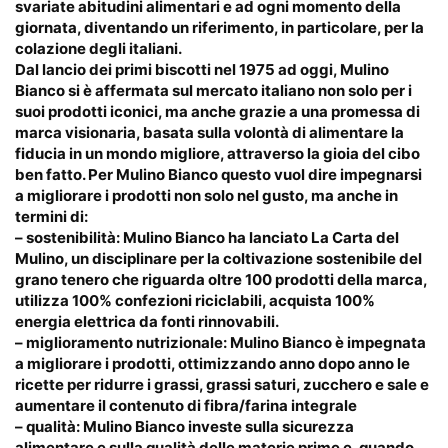
svariate abitudini alimentari e ad ogni momento della
giornata, diventando un riferimento, in particolare, per la
colazione degli italiani.
Dal lancio dei primi biscotti nel 1975 ad oggi, Mulino
Bianco si è affermata sul mercato italiano non solo per i
suoi prodotti iconici, ma anche grazie a una promessa di
marca visionaria, basata sulla volontà di alimentare la
fiducia in un mondo migliore, attraverso la gioia del cibo
ben fatto. Per Mulino Bianco questo vuol dire impegnarsi
a migliorare i prodotti non solo nel gusto, ma anche in
termini di:
– sostenibilità: Mulino Bianco ha lanciato La Carta del
Mulino, un disciplinare per la coltivazione sostenibile del
grano tenero che riguarda oltre 100 prodotti della marca,
utilizza 100% confezioni riciclabili, acquista 100%
energia elettrica da fonti rinnovabili.
– miglioramento nutrizionale: Mulino Bianco è impegnata
a migliorare i prodotti, ottimizzando anno dopo anno le
ricette per ridurre i grassi, grassi saturi, zucchero e sale e
aumentare il contenuto di fibra/farina integrale
– qualità: Mulino Bianco investe sulla sicurezza
alimentare e sulla qualità delle materie prime e, quando