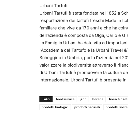
Urbani Tartufi
Urbani Tartufi è stata fondata nel 1852 a S
l’esportazione dei tartufi freschi Made in Ita
familiare che vive da 170 anni e che ha coin
dell’azienda è composta da Olga, Carlo e Gi
La Famiglia Urbani ha dato vita ad importanti
l’Accademia del Tartufo e la Urbani Travel &To
Scheggino in Umbria, porta l’azienda nel 201
valorizzare la biodiversità attraverso il rilan
di Urbani Tartufi è promuovere la cultura de
internazionale, Urbani Tartufi è presente in
TAGS
foodservice
gdo
horeca
linea filoso
prodotti biologici
prodotti naturali
prodotti sosten