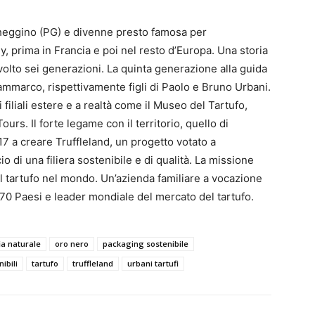
cheggino (PG) e divenne presto famosa per
ly, prima in Francia e poi nel resto d’Europa. Una storia
volto sei generazioni. La quinta generazione alla guida
ammarco, rispettivamente figli di Paolo e Bruno Urbani.
 filiali estere e a realtà come il Museo del Tartufo,
urs. Il forte legame con il territorio, quello di
7 a creare Truffleland, un progetto votato a
cio di una filiera sostenibile e di qualità. La missione
l tartufo nel mondo. Un’azienda familiare a vocazione
 70 Paesi e leader mondiale del mercato del tartufo.
fia naturale
oro nero
packaging sostenibile
ibili
tartufo
truffleland
urbani tartufi