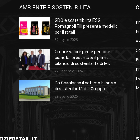
AMBIENTE E SOSTENIBILITA'
C
l
GDO e sostenibilità ESG:
Pr
i
Romagnoli F.lli presenta modello
In
per il retail
30 Luglio 2025
A
C
Creare valore per le persone e il
pianeta: presentato il primo
Pu
bilancio di sostenibilità di MD
Pr
27 Febbraio 2024
Ev
Da Casalasco il settimo bilancio
M
di sostenibilità del Gruppo
22 Luglio 2025
IZIERETAIL.IT
S