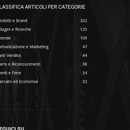
LASSIFICA ARTICOLI PER CATEGORIE
odotti e Brand
202
dagini e Ricerche
125
ziende
109
omunicazione e Marketing
47
nti Vendita
44
emi e Riconoscimenti
38
enti e Fiere
34
ercato ed Economia
32
EGUICI SU