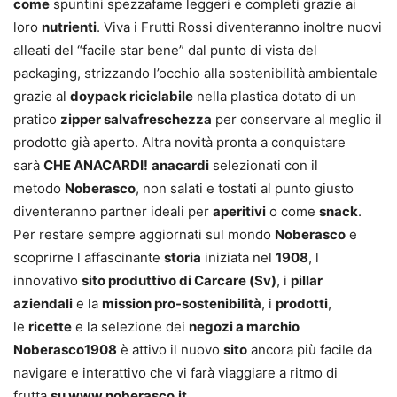
come
spuntini spezzafame leggeri e completi grazie ai
loro
nutrienti
. Viva i Frutti Rossi diventeranno inoltre nuovi
alleati del “facile star bene” dal punto di vista del
packaging, strizzando l’occhio alla sostenibilità ambientale
grazie al
doypack riciclabile
nella plastica dotato di un
pratico
zipper salvafreschezza
per conservare al meglio il
prodotto già aperto. Altra novità pronta a conquistare
sarà
CHE ANACARDI!
anacardi
selezionati con il
metodo
Noberasco
, non salati e tostati al punto giusto
diventeranno partner ideali per
aperitivi
o come
snack
.
Per restare sempre aggiornati sul mondo
Noberasco
e
scoprirne l affascinante
storia
iniziata nel
1908
, l
innovativo
sito produttivo di Carcare (Sv)
, i
pillar
aziendali
e la
mission pro-sostenibilità
, i
prodotti
,
le
ricette
e la selezione dei
negozi a marchio
Noberasco1908
è attivo il nuovo
sito
ancora più facile da
navigare e interattivo che vi farà viaggiare a ritmo di
frutta
su www.noberasco.it