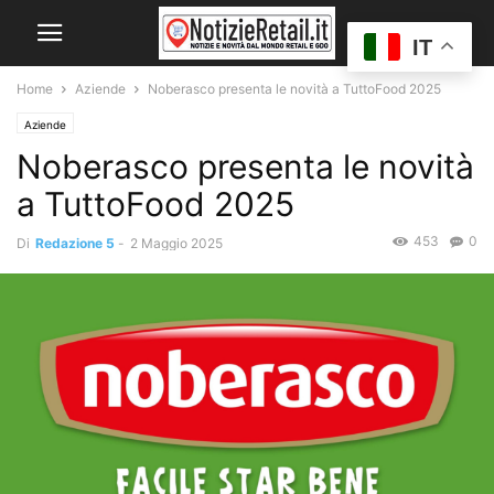
IT
Home
Aziende
Noberasco presenta le novità a TuttoFood 2025
Aziende
Noberasco presenta le novità
a TuttoFood 2025
453
0
Di
Redazione 5
-
2 Maggio 2025