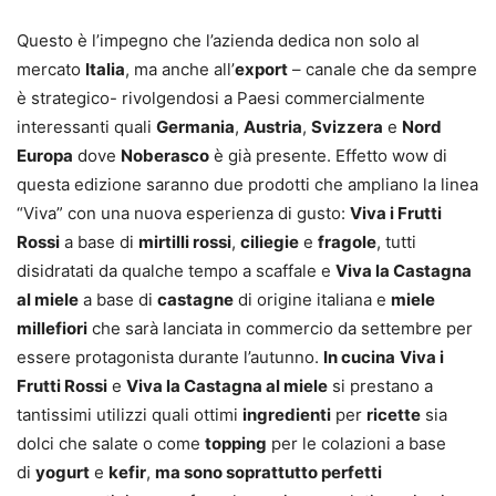
Questo è l’impegno che l’azienda dedica non solo al
mercato
Italia
, ma anche all’
export
– canale che da sempre
è strategico- rivolgendosi a Paesi commercialmente
interessanti quali
Germania
,
Austria
,
Svizzera
e
Nord
Europa
dove
Noberasco
è già presente. Effetto wow di
questa edizione saranno due prodotti che ampliano la linea
“Viva” con una nuova esperienza di gusto:
Viva i Frutti
Rossi
a base di
mirtilli rossi
,
ciliegie
e
fragole
, tutti
disidratati da qualche tempo a scaffale e
Viva la Castagna
al miele
a base di
castagne
di origine italiana e
miele
millefiori
che sarà lanciata in commercio da settembre per
essere protagonista durante l’autunno.
In cucina
Viva i
Frutti Rossi
e
Viva la Castagna al miele
si prestano a
tantissimi utilizzi quali ottimi
ingredienti
per
ricette
sia
dolci che salate o come
topping
per le colazioni a base
di
yogurt
e
kefir
,
ma sono soprattutto perfetti