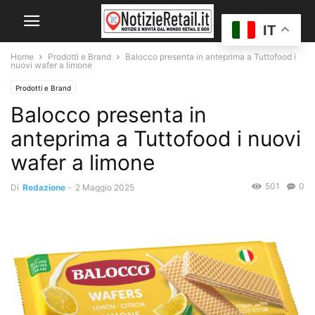
IT
Home
Prodotti e Brand
Balocco presenta in anteprima a Tuttofood i
nuovi wafer a limone
Prodotti e Brand
Balocco presenta in
anteprima a Tuttofood i nuovi
wafer a limone
501
0
Di
Redazione
-
2 Maggio 2025