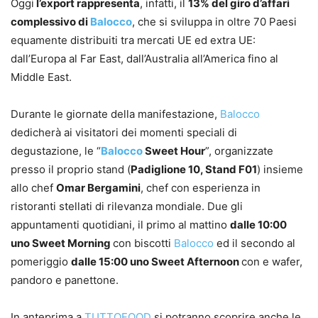
Oggi
l’export rappresenta
, infatti, il
13% del giro d’affari
complessivo di
Balocco
, che si sviluppa in oltre 70 Paesi
equamente distribuiti tra mercati UE ed extra UE:
dall’Europa al Far East, dall’Australia all’America fino al
Middle East.
Durante le giornate della manifestazione,
Balocco
dedicherà ai visitatori dei momenti speciali di
degustazione, le “
Balocco
Sweet Hour
”, organizzate
presso il proprio stand (
Padiglione 10, Stand F01
) insieme
allo chef
Omar Bergamini
, chef con esperienza in
ristoranti stellati di rilevanza mondiale. Due gli
appuntamenti quotidiani, il primo al mattino
dalle 10:00
uno Sweet Morning
con biscotti
Balocco
ed il secondo al
pomeriggio
dalle 15:00 uno Sweet Afternoon
con e wafer,
pandoro e panettone.
In anteprima a
TUTTOFOOD
si potranno scoprire anche le