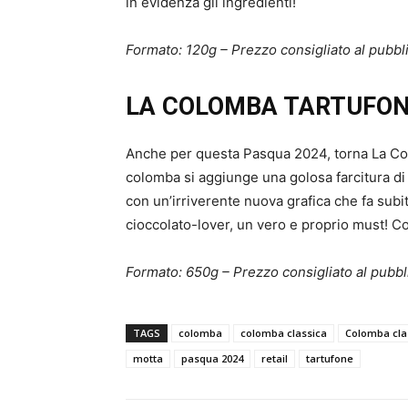
in evidenza gli ingredienti!
Formato: 120g – Prezzo consigliato al pubbl
LA COLOMBA TARTUFO
Anche per questa Pasqua 2024, torna La Col
colomba si aggiunge una golosa farcitura di 
con un’irriverente nuova grafica che fa subito
cioccolato-lover, un vero e proprio must! C
Formato: 650g – Prezzo consigliato al pubbl
TAGS
colomba
colomba classica
Colomba cla
motta
pasqua 2024
retail
tartufone