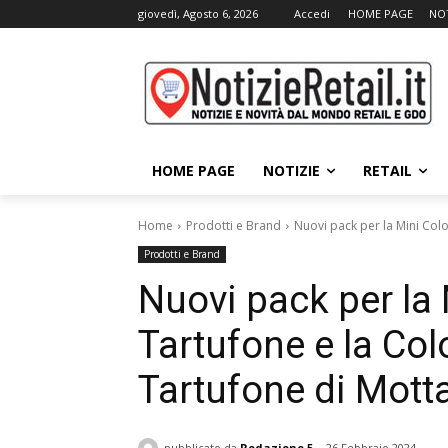
giovedì, Agosto 6, 2026
Accedi
HOME PAGE
NOT
HOME PAGE
NOTIZIE
RETAIL
Home
Prodotti e Brand
Nuovi pack per la Mini Col
Prodotti e Brand
Nuovi pack per la
Tartufone e la Co
Tartufone di Mott
pubblicato da
Redazione 5
26 Febbraio 2024