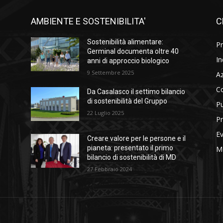
AMBIENTE E SOSTENIBILITA'
C
l
Sostenibilità alimentare:
Pr
i
Germinal documenta oltre 40
In
anni di approccio biologico
9 Settembre 2025
A
C
Da Casalasco il settimo bilancio
di sostenibilità del Gruppo
Pu
22 Luglio 2025
Pr
Ev
Creare valore per le persone e il
pianeta: presentato il primo
M
bilancio di sostenibilità di MD
27 Febbraio 2024