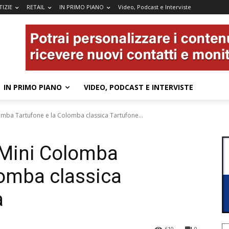
IZIE
RETAIL
IN PRIMO PIANO
Video, Podcast e Interviste
IN PRIMO PIANO
VIDEO, PODCAST E INTERVISTE
omba Tartufone e la Colomba classica Tartufone...
 Mini Colomba
lomba classica
a
610
0