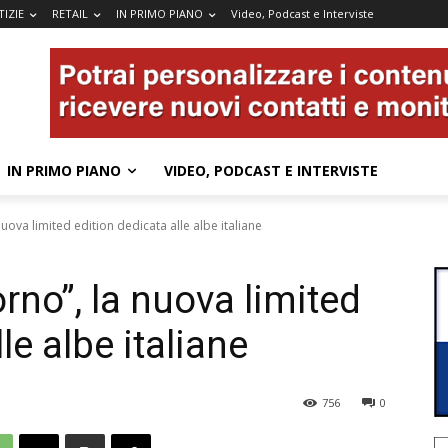
IZIE
RETAIL
IN PRIMO PIANO
Video, Podcast e Interviste
IN PRIMO PIANO
VIDEO, PODCAST E INTERVISTE
uova limited edition dedicata alle albe italiane
no”, la nuova limited
le albe italiane
756
0