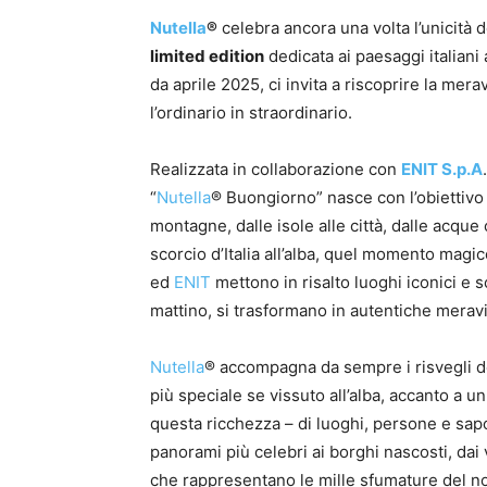
Nutella
®
celebra ancora una volta l’unicità 
limited edition
dedicata ai paesaggi italiani 
da aprile 2025, ci invita a riscoprire la mer
l’ordinario in straordinario.
Realizzata in collaborazione con
ENIT S.p.A
“
Nutella
® Buongiorno” nasce con l’obiettivo di
montagne, dalle isole alle città, dalle acque 
scorcio d’Italia all’alba, quel momento magi
ed
ENIT
mettono in risalto luoghi iconici e s
mattino, si trasformano in autentiche meravi
Nutella
® accompagna da sempre i risvegli deg
più speciale se vissuto all’alba, accanto a u
questa ricchezza – di luoghi, persone e sapor
panorami più celebri ai borghi nascosti, dai 
che rappresentano le mille sfumature del nos