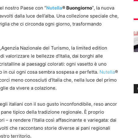
del nostro Paese con “
Nutella
® Buongiorno
”, la nuova
avvolti dalla luce dell’alba. Una collezione speciale che,
aviglia che ci circonda ogni giorno, trasformando
.,Agenzia Nazionale del Turismo, la limited edition
 valorizzare le bellezze d’Italia, dai borghi alle
cristalline ai paesaggi colorati: ogni vasetto è uno
co in cui ogni cosa sembra sospesa e perfetta.
Nutella
®
corci meno conosciuti d’Italia che, nella luce del primo
glie da vivere a colazione.
li italiani con il suo gusto inconfondibile, reso ancor
n pane tipico della tradizione regionale. È proprio
i – a rendere l’Italia così affascinante e variegata: dai
volti che raccontano storie diverse ai pani regionali
tro territorio.