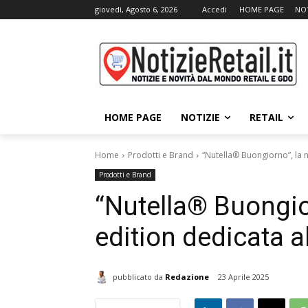
giovedì, Agosto 6, 2026
Accedi
HOME PAGE
NOT
HOME PAGE
NOTIZIE
RETAIL
Home
Prodotti e Brand
“Nutella® Buongiorno”, la n
Prodotti e Brand
“Nutella® Buongior
edition dedicata al
pubblicato da
Redazione
23 Aprile 2025