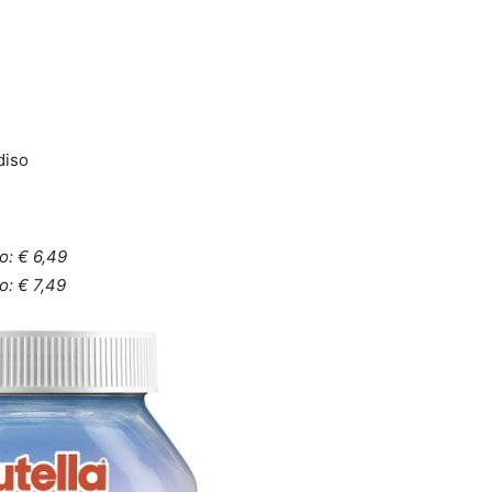
diso
o: € 6,49
o: € 7,49