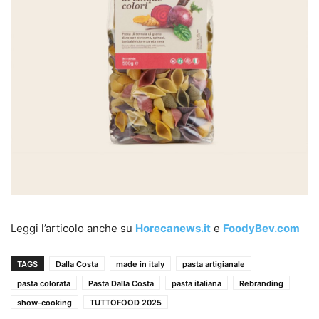
Leggi l’articolo anche su
Horecanews.it
e
FoodyBev.com
TAGS
Dalla Costa
made in italy
pasta artigianale
pasta colorata
Pasta Dalla Costa
pasta italiana
Rebranding
show-cooking
TUTTOFOOD 2025