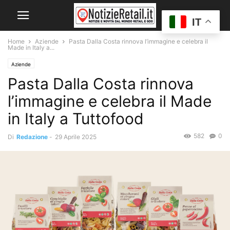
IT
Home
Aziende
Pasta Dalla Costa rinnova l’immagine e celebra il
Made in Italy a...
Aziende
Pasta Dalla Costa rinnova
l’immagine e celebra il Made
in Italy a Tuttofood
582
0
Di
Redazione
-
29 Aprile 2025