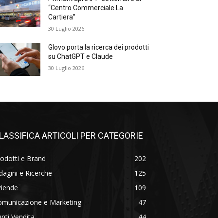
“Centro Commerciale La
Cartiera”
30 Luglio 2026
Glovo porta la ricerca dei prodotti
su ChatGPT e Claude
30 Luglio 2026
LASSIFICA ARTICOLI PER CATEGORIE
odotti e Brand
202
dagini e Ricerche
125
ziende
109
omunicazione e Marketing
47
nti Vendita
44