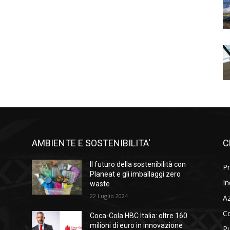
AMBIENTE E SOSTENIBILITA'
C
l
Il futuro della sostenibilità con
Pr
i
Planeat e gli imballaggi zero
In
waste
22 Luglio 2024
A
C
Coca-Cola HBC Italia: oltre 160
milioni di euro in innovazione
Pu