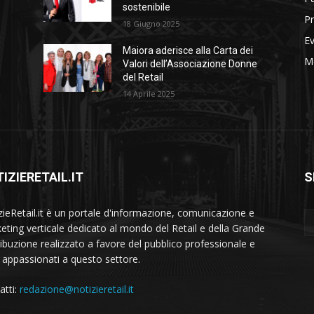
sostenibile
Pr
18 Giugno 2025
Ev
Maiora aderisce alla Carta dei
M
Valori dell’Associazione Donne
del Retail
14 Aprile 2025
IZIERETAIL.IT
S
zieRetail.it è un portale d'informazione, comunicazione e
eting verticale dedicato al mondo del Retail e della Grande
ribuzione realizzato a favore del pubblico professionale e
i appassionati a questo settore.
atti:
redazione@notizieretail.it