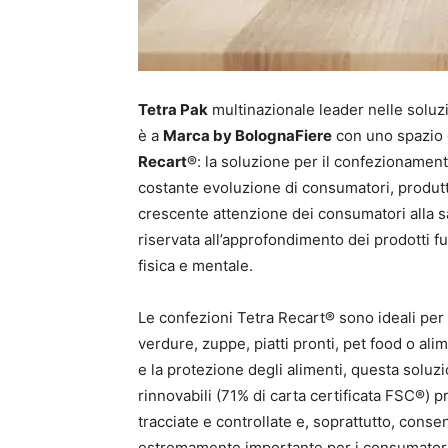
Tetra Pak
multinazionale leader nelle soluzi
è a
Marca by BolognaFiere
con uno spazio 
Recart
®: la soluzione per il confezionamen
costante evoluzione di consumatori, produttor
crescente attenzione dei consumatori alla s
riservata all’approfondimento dei prodotti fu
fisica e mentale.
Le confezioni Tetra Recart® sono ideali per
verdure, zuppe, piatti pronti, pet food o alim
e la protezione degli alimenti, questa solu
rinnovabili (71% di carta certificata FSC®) p
tracciate e controllate e, soprattutto, conse
estremamente importante per i consumatori 