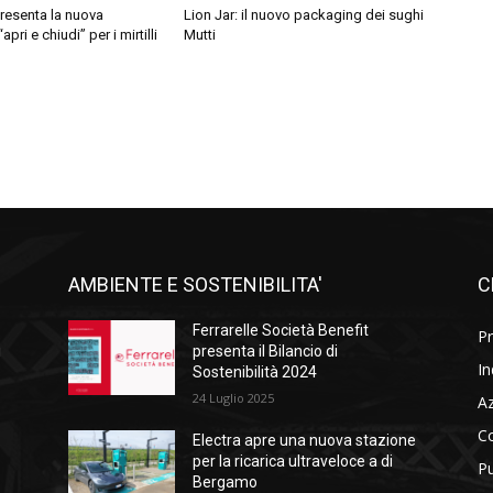
 presenta la nuova
Lion Jar: il nuovo packaging dei sughi
pri e chiudi” per i mirtilli
Mutti
AMBIENTE E SOSTENIBILITA'
C
l
Ferrarelle Società Benefit
Pr
i
presenta il Bilancio di
In
Sostenibilità 2024
24 Luglio 2025
A
C
Electra apre una nuova stazione
per la ricarica ultraveloce a di
Pu
Bergamo