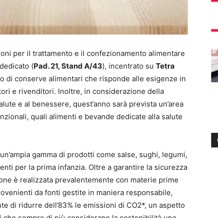
oni per il trattamento e il confezionamento alimentare
dedicato (
Pad. 21, Stand A/43
), incentrato su
Tetra
to di conserve alimentari che risponde alle esigenze in
i e rivenditori. Inoltre, in considerazione della
alute e al benessere, quest’anno sarà prevista un’area
nzionali, quali alimenti e bevande dedicate alla salute
 un’ampia gamma di prodotti come salse, sughi, legumi,
enti per la prima infanzia. Oltre a garantire la sicurezza
zione è realizzata prevalentemente con materie prime
rovenienti da fonti gestite in maniera responsabile,
nte di ridurre dell’83% le emissioni di CO2*, un aspetto
che sempre di più considerano la sostenibilità una