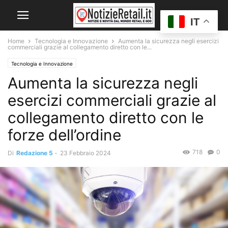
IT
Home
Tecnologia e Innovazione
Aumenta la sicurezza negli esercizi
commerciali grazie al collegamento diretto con le...
Tecnologia e Innovazione
Aumenta la sicurezza negli
esercizi commerciali grazie al
collegamento diretto con le
forze dell’ordine
718
0
Di
Redazione 5
-
23 Febbraio 2024