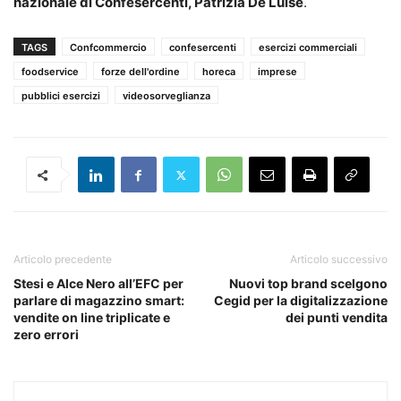
nazionale di Confesercenti, Patrizia De Luise
.
TAGS
Confcommercio
confesercenti
esercizi commerciali
foodservice
forze dell'ordine
horeca
imprese
pubblici esercizi
videosorveglianza
Articolo precedente
Articolo successivo
Stesi e Alce Nero all’EFC per
Nuovi top brand scelgono
parlare di magazzino smart:
Cegid per la digitalizzazione
vendite on line triplicate e
dei punti vendita
zero errori