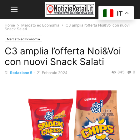
IT
Home
Mercato ed Economia
C3 amplia l’offerta Noi&Voi con nuovi
Snack Salati
Mercato ed Economia
C3 amplia l’offerta Noi&Voi
con nuovi Snack Salati
845
0
Di
Redazione 5
-
21 Febbraio 2024