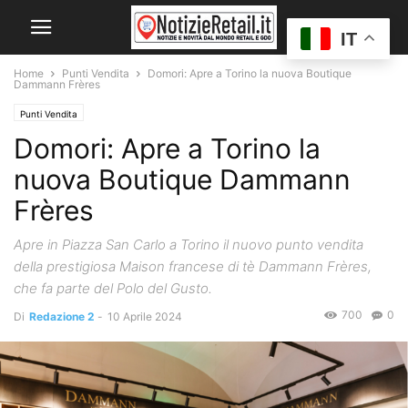
IT
Home
Punti Vendita
Domori: Apre a Torino la nuova Boutique
Dammann Frères
Punti Vendita
Domori: Apre a Torino la
nuova Boutique Dammann
Frères
Apre in Piazza San Carlo a Torino il nuovo punto vendita
della prestigiosa Maison francese di tè Dammann Frères,
che fa parte del Polo del Gusto.
700
0
Di
Redazione 2
-
10 Aprile 2024