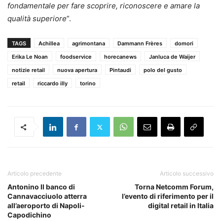
fondamentale per fare scoprire, riconoscere e amare la
qualità superiore
”.
TAGS
Achillea
agrimontana
Dammann Frères
domori
Erika Le Noan
foodservice
horecanews
Janluca de Waijer
notizie retail
nuova apertura
Pintaudi
polo del gusto
retail
riccardo illy
torino
Articolo precedente
Articolo successivo
Antonino Il banco di
Torna Netcomm Forum,
Cannavacciuolo atterra
l’evento di riferimento per il
all’aeroporto di Napoli-
digital retail in Italia
Capodichino