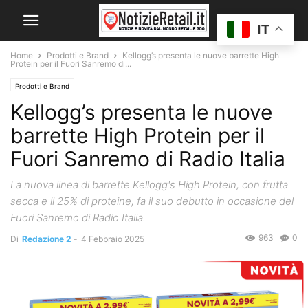
IT
Home
Prodotti e Brand
Kellogg’s presenta le nuove barrette High
Protein per il Fuori Sanremo di...
Prodotti e Brand
Kellogg’s presenta le nuove
barrette High Protein per il
Fuori Sanremo di Radio Italia
La nuova linea di barrette Kellogg's High Protein, con frutta
secca e il 25% di proteine, fa il suo debutto in occasione del
Fuori Sanremo di Radio Italia.
963
0
Di
Redazione 2
-
4 Febbraio 2025