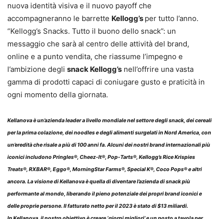
nuova identità visiva e il nuovo payoff che
accompagneranno le barrette
Kellogg’s
per tutto l’anno.
“Kellogg’s Snacks. Tutto il buono dello snack”: un
messaggio che sarà al centro delle attività del brand,
online e a punto vendita, che riassume l’impegno e
l’ambizione degli
snack Kellogg’s
nell’offrire una vasta
gamma di prodotti capaci di coniugare gusto e praticità in
ogni momento della giornata.
Kellanova
è un’azienda leader a livello mondiale nel settore degli snack, dei cereali
per la prima colazione, dei noodles e degli alimenti surgelati in Nord America, con
un’eredità che risale a più di 100 anni fa. Alcuni dei nostri brand internazionali più
iconici includono Pringles®, Cheez-It®, Pop-Tarts®, Kellogg’s Rice Krispies
Treats®, RXBAR®, Eggo®, MorningStar Farms®, Special K®, Coco Pops® e altri
ancora. La visione di Kellanova è quella di diventare l’azienda di snack più
performante al mondo, liberando il pieno potenziale dei propri brand iconici e
delle proprie persone. Il fatturato netto per il 2023 è stato di $13 miliardi.
In Kellanova, il nostro obiettivo è creare ‘giorni migliori’ e un posto a tavola per