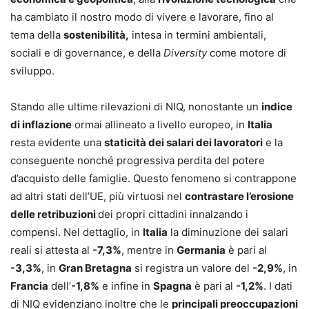
ha cambiato il nostro modo di vivere e lavorare, fino al
tema della
sostenibilità,
intesa in termini ambientali,
sociali e di governance, e della
Diversity
come motore di
sviluppo.
Stando alle ultime rilevazioni di NIQ, nonostante un
indice
di inflazione
ormai allineato a livello europeo, in
Italia
resta evidente una
staticità dei salari dei lavoratori
e la
conseguente nonché progressiva perdita del potere
d’acquisto delle famiglie. Questo fenomeno si contrappone
ad altri stati dell’UE, più virtuosi nel
contrastare l’erosione
delle retribuzioni
dei propri cittadini innalzando i
compensi. Nel dettaglio, in
Italia
la diminuzione dei salari
reali si attesta al
-7,3%
, mentre in
Germania
è pari al
-3,3%
, in
Gran Bretagna
si registra un valore del
-2,9%
, in
Francia
dell’
-1,8%
e infine in
Spagna
è pari al
-1,2%
. I dati
di NIQ evidenziano inoltre che le
principali preoccupazioni