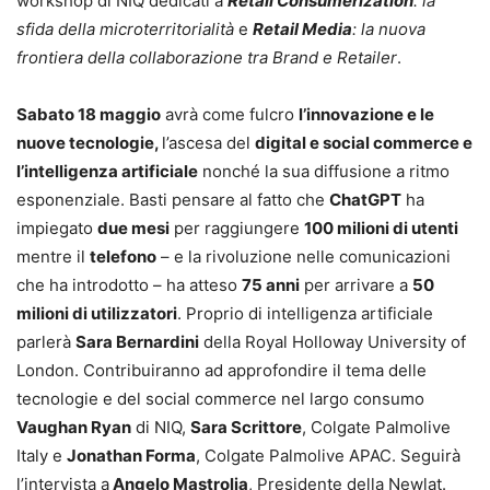
workshop di NIQ dedicati a
Retail Consumerization
: la
sfida della microterritorialità
e
Retail Media
: la nuova
frontiera della collaborazione tra Brand e Retailer
.
Sabato 18 maggio
avrà come fulcro
l’innovazione e le
nuove tecnologie,
l’ascesa del
digital e social commerce e
l’intelligenza artificiale
nonché la sua diffusione a ritmo
esponenziale. Basti pensare al fatto che
ChatGPT
ha
impiegato
due mesi
per raggiungere
100 milioni di utenti
mentre il
telefono
– e la rivoluzione nelle comunicazioni
che ha introdotto – ha atteso
75 anni
per arrivare a
50
milioni di utilizzatori
. Proprio di intelligenza artificiale
parlerà
Sara Bernardini
della Royal Holloway University of
London. Contribuiranno ad approfondire il tema delle
tecnologie e del social commerce nel largo consumo
Vaughan Ryan
di NIQ,
Sara Scrittore
, Colgate Palmolive
Italy e
Jonathan Forma
, Colgate Palmolive APAC. Seguirà
l’intervista a
Angelo Mastrolia
, Presidente della Newlat.