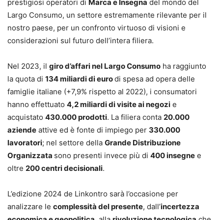
prestigiosi operatori di
Marca e Insegna
del mondo del
Largo Consumo, un settore estremamente rilevante per il
nostro paese, per un confronto virtuoso di visioni e
considerazioni sul futuro dell’intera filiera.
Nel 2023, il
giro d’affari nel Largo Consumo
ha raggiunto
la quota di
134 miliardi di euro
di spesa ad opera delle
famiglie italiane (+7,9% rispetto al 2022), i consumatori
hanno effettuato
4,2 miliardi di visite ai negozi
e
acquistato
430.000 prodotti
. La filiera conta
20.000
aziende
attive ed è fonte di impiego per
330.000
lavoratori
; nel settore della
Grande Distribuzione
Organizzata
sono presenti invece più di
400 insegne
e
oltre
200 centri decisionali
.
L’edizione 2024 de Linkontro sarà l’occasione per
analizzare le
complessità del presente
, dall’
incertezza
economica e geopolitica
, alla
rivoluzione tecnologica
che