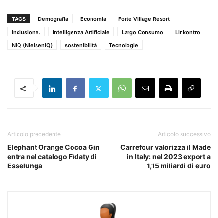
TAGS
Demografia
Economia
Forte Village Resort
Inclusione.
Intelligenza Artificiale
Largo Consumo
Linkontro
NIQ (NielsenIQ)
sostenibilità
Tecnologie
Articolo precedente
Articolo successivo
Elephant Orange Cocoa Gin
Carrefour valorizza il Made
entra nel catalogo Fìdaty di
in Italy: nel 2023 export a
Esselunga
1,15 miliardi di euro