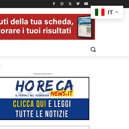
IT
..
- Advertisment -