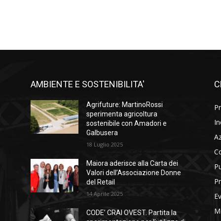
AMBIENTE E SOSTENIBILITA'
C
l
Agrifuture: MartinoRossi
Pr
i
sperimenta agricoltura
In
sostenibile con Amadori e
Galbusera
A
18 Luglio 2025
C
Maiora aderisce alla Carta dei
Pu
Valori dell’Associazione Donne
Pr
del Retail
14 Aprile 2025
Ev
M
CODE’ CRAI OVEST. Partita la