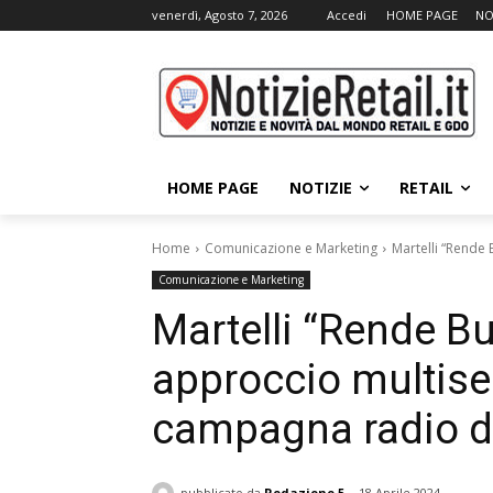
venerdì, Agosto 7, 2026
Accedi
HOME PAGE
NO
HOME PAGE
NOTIZIE
RETAIL
Home
Comunicazione e Marketing
Martelli “Rende
Comunicazione e Marketing
Martelli “Rende 
approccio multise
campagna radio d
pubblicato da
Redazione 5
18 Aprile 2024