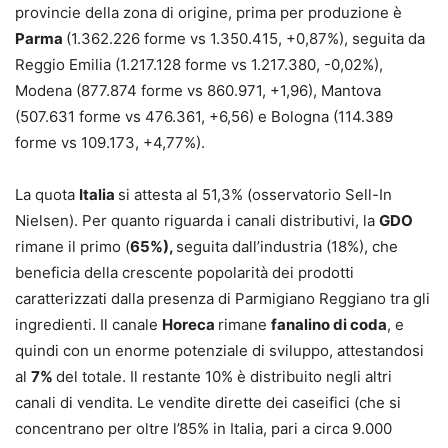
provincie della zona di origine, prima per produzione è
Parma
(1.362.226 forme vs 1.350.415, +0,87%), seguita da
Reggio Emilia (1.217.128 forme vs 1.217.380, -0,02%),
Modena (877.874 forme vs 860.971, +1,96), Mantova
(507.631 forme vs 476.361, +6,56) e Bologna (114.389
forme vs 109.173, +4,77%).
La quota
Italia
si attesta al 51,3% (osservatorio Sell-In
Nielsen). Per quanto riguarda i canali distributivi, la
GDO
rimane il primo (
65%),
seguita dall’industria (18%), che
beneficia della crescente popolarità dei prodotti
caratterizzati dalla presenza di Parmigiano Reggiano tra gli
ingredienti. Il canale
Horeca
rimane
fanalino di coda
, e
quindi con un enorme potenziale di sviluppo, attestandosi
al
7%
del totale. Il restante 10% è distribuito negli altri
canali di vendita. Le vendite dirette dei caseifici (che si
concentrano per oltre l’85% in Italia, pari a circa 9.000