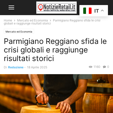
IT
Home
Mercato ed Economia
Parmigiano Reggiano sfida le crisi
globali e raggiunge risultati storici
Mercato ed Economia
Parmigiano Reggiano sfida le
crisi globali e raggiunge
risultati storici
1160
0
Di
Redazione
-
18 Aprile 2025